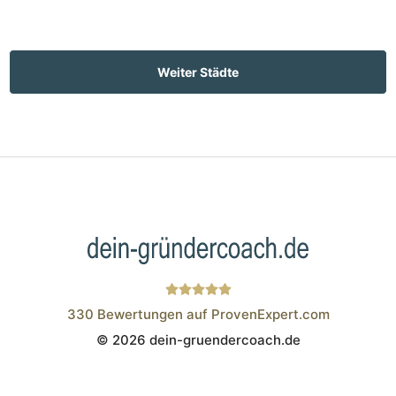
Weiter Städte
330
Bewertungen auf ProvenExpert.com
© 2026 dein-gruendercoach.de
Wistor GmbH