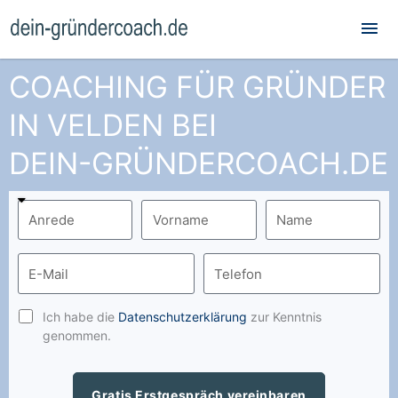
Hau
COACHING FÜR GRÜNDER
IN VELDEN BEI
DEIN-GRÜNDERCOACH.DE
Ich habe die
Datenschutzerklärung
zur Kenntnis
genommen.
Gratis Erstgespräch vereinbaren