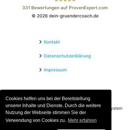
331
Bewertungen auf ProvenExpert.com
© 2026 dein-gruendercoach.de
Wistor GmbH
Kontakt
Datenschutzerklärung
Impressum
Zertifizierter Bildungsträger
Cookies helfen uns bei der Bereitstellung
Profitieren sie jetzt von unserer über 15 jährigen
unserer Inhalte und Dienste. Durch die weitere
Praxiserfahrung und unserem erfolgreichen Coachingsystem
Nutzung der Webseite stimmen Sie der
Verwendung von Cookies zu.
Mehr erfahren