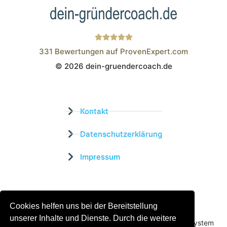
331
Bewertungen auf ProvenExpert.com
© 2026 dein-gruendercoach.de
Wistor GmbH
Kontakt
Datenschutzerklärung
Impressum
Zertifizierter Bildungsträger
Cookies helfen uns bei der Bereitstellung
Profitieren sie jetzt von unserer über 15 jährigen
unserer Inhalte und Dienste. Durch die weitere
Praxiserfahrung und unserem erfolgreichen Coachingsystem