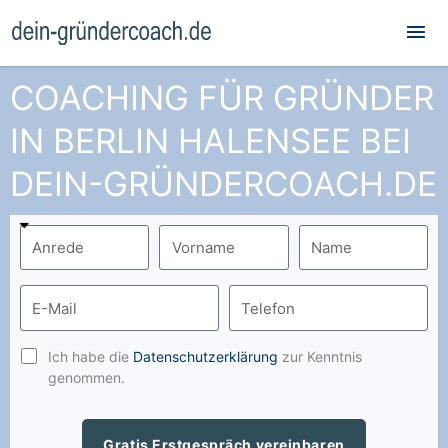
Hau
COACHING FÜR GRÜNDER
IN BERLIN HALENSEE BEI
DEIN-GRÜNDERCOACH.DE
Ich habe die
Datenschutzerklärung
zur Kenntnis
genommen.
Gratis Erstgespräch vereinbaren