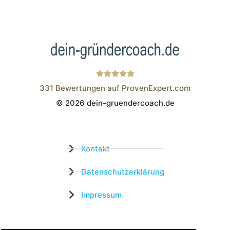
331
Bewertungen auf ProvenExpert.com
© 2026 dein-gruendercoach.de
Wistor GmbH
Kontakt
Datenschutzerklärung
Impressum