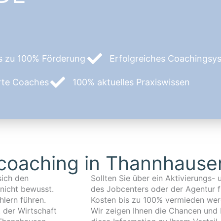
s zu 100% Förderung
Erfolgreiches Coachingsyst
erte Coaches
100% aktuelles Praxiswissen
coaching in Thannhause
sich den
urz AVGS)
nicht bewusst.
 so können die
lern führen.
Kosten bis zu 100% vermieden wer
t der Wirtschaft
Wir zeigen Ihnen die Chancen und 