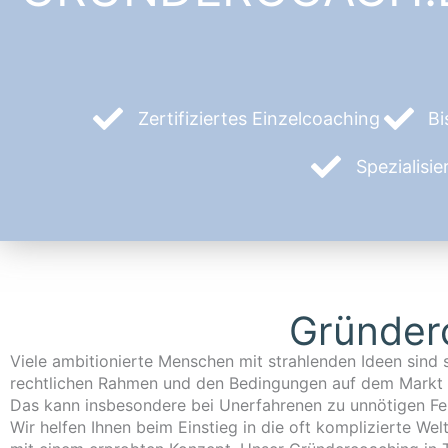
Zertifiziertes Einzelcoaching
Bi
Spezialisi
Gründer
Viele ambitionierte Menschen mit strahlenden Ideen sind 
Sollten Sie über ein Aktivierungs- und Vermittlungsgutschein (k
rechtlichen Rahmen und den Bedingungen auf dem Markt 
des Jobcenters oder der Agentur für Arbeit verfügen,
Das kann insbesondere bei Unerfahrenen zu unnötigen Feh
Wir helfen Ihnen beim Einstieg in die oft komplizierte Wel