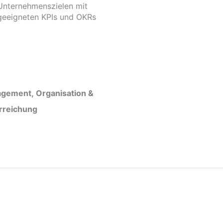
Unternehmenszielen mit
geeigneten KPIs und OKRs
gement, Organisation &
erreichung