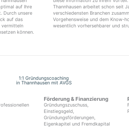
 Thannhausen
diese Information zu Ihrem Vorteil
ptimal auf Ihre
Thannhausen arbeitet schon seit J
t. Durch unsere
verschiedensten Branchen zusammen
ck auf das
Vorgehensweise und dem Know-how
 vermitteln
wesentlich vorhersehbarer und stru
umsetzen können.
1:1 Gründungscoaching
in Thannhausen mit AVGS
Förderung & Finanzierung
rofessionellen
Gründungszuschuss,
Einstiegsgeld,
Gründungsförderungen,
Eigenkapitel und Fremdkapital