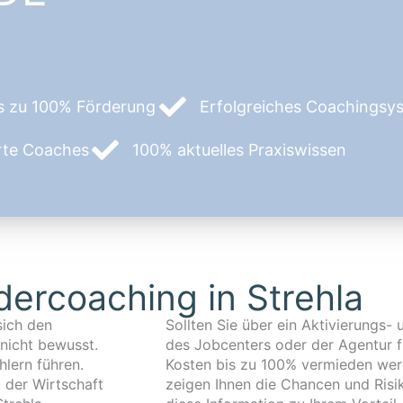
s zu 100% Förderung
Erfolgreiches Coachingsyst
erte Coaches
100% aktuelles Praxiswissen
ercoaching in Strehla
sich den
urz AVGS)
nicht bewusst.
 so können die
lern führen.
Kosten bis zu 100% vermieden wer
t der Wirtschaft
zeigen Ihnen die Chancen und Risi