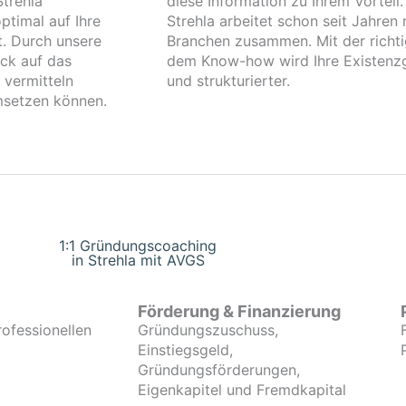
trehla
diese Information zu Ihrem Vorteil
ptimal auf Ihre
Strehla arbeitet schon seit Jahren
t. Durch unsere
Branchen zusammen. Mit der richti
ck auf das
dem Know-how wird Ihre Existenzg
 vermitteln
und strukturierter.
umsetzen können.
1:1 Gründungscoaching
in Strehla mit AVGS
Förderung & Finanzierung
rofessionellen
Gründungszuschuss,
Einstiegsgeld,
Gründungsförderungen,
Eigenkapitel und Fremdkapital