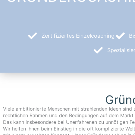
Zertifiziertes Einzelcoaching
Bi
Spezialisi
Gründ
Viele ambitionierte Menschen mit strahlenden Ideen sind 
Sollten Sie über ein Aktivierungs- und Vermittlungsgutschein (k
rechtlichen Rahmen und den Bedingungen auf dem Markt 
des Jobcenters oder der Agentur für Arbeit verfügen,
Das kann insbesondere bei Unerfahrenen zu unnötigen Feh
Wir helfen Ihnen beim Einstieg in die oft komplizierte Wel