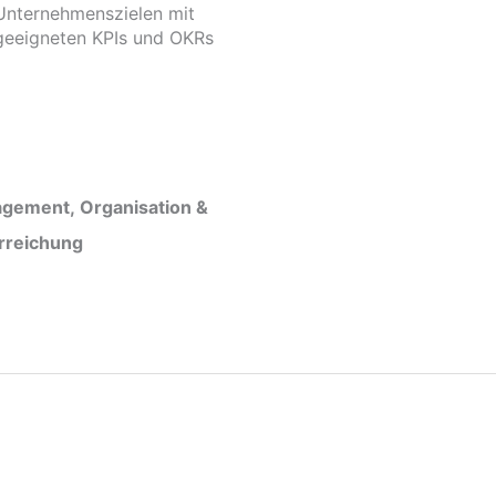
Unternehmenszielen mit
geeigneten KPIs und OKRs
gement, Organisation &
erreichung