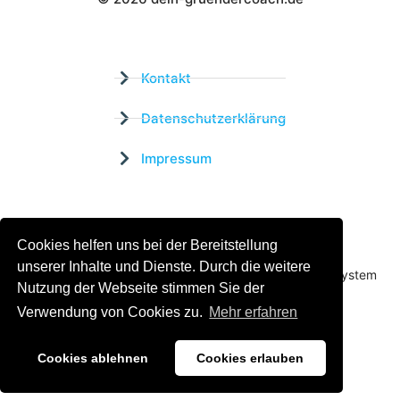
Wistor GmbH
Kontakt
Datenschutzerklärung
Impressum
Zertifizierter Bildungsträger
Cookies helfen uns bei der Bereitstellung
Profitieren sie jetzt von unserer über 15 jährigen
unserer Inhalte und Dienste. Durch die weitere
Praxiserfahrung und unserem erfolgreichen Coachingsystem
Nutzung der Webseite stimmen Sie der
Verwendung von Cookies zu.
Mehr erfahren
Cookies ablehnen
Cookies erlauben