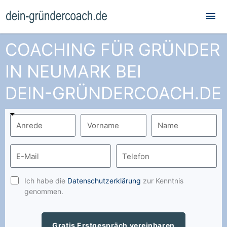
Hau
COACHING FÜR GRÜNDER
IN NEUMARK BEI
DEIN-GRÜNDERCOACH.DE
Ich habe die
Datenschutzerklärung
zur Kenntnis
genommen.
Gratis Erstgespräch vereinbaren