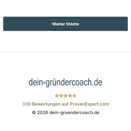
Weiter Städte
330
Bewertungen auf ProvenExpert.com
© 2026 dein-gruendercoach.de
Wistor GmbH