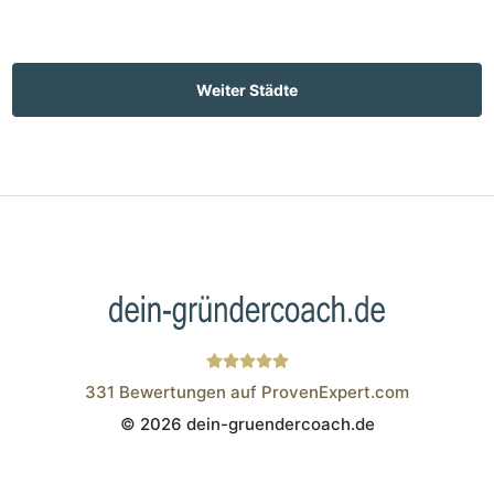
Weiter Städte
331
Bewertungen auf ProvenExpert.com
© 2026 dein-gruendercoach.de
Wistor GmbH