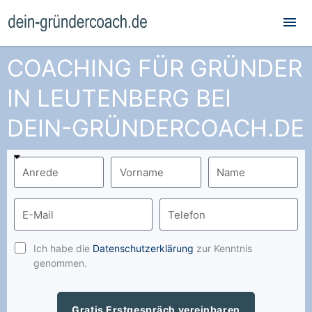
Hau
COACHING FÜR GRÜNDER
IN LEUTENBERG BEI
DEIN-GRÜNDERCOACH.DE
Ich habe die
Datenschutzerklärung
zur Kenntnis
genommen.
Gratis Erstgespräch vereinbaren