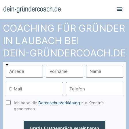
Hau
COACHING FÜR GRÜNDER
IN LAUBACH BEI
DEIN-GRÜNDERCOACH.DE
Ich habe die
Datenschutzerklärung
zur Kenntnis
genommen.
Gratis Erstgespräch vereinbaren