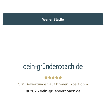
Weiter Städte
331
Bewertungen auf ProvenExpert.com
© 2026 dein-gruendercoach.de
Wistor GmbH