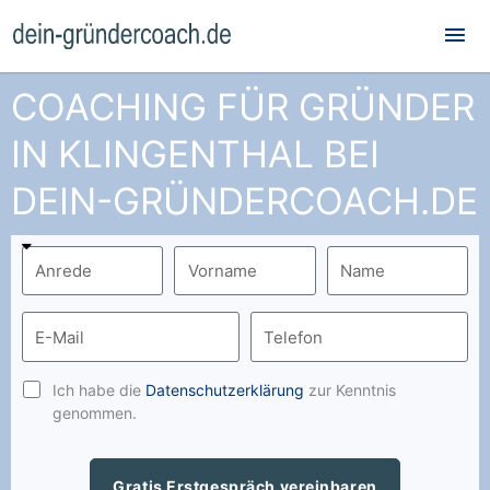
Hau
COACHING FÜR GRÜNDER
IN KLINGENTHAL BEI
DEIN-GRÜNDERCOACH.DE
Ich habe die
Datenschutzerklärung
zur Kenntnis
genommen.
Gratis Erstgespräch vereinbaren