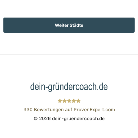
Weiter Städte
330
Bewertungen auf ProvenExpert.com
© 2026 dein-gruendercoach.de
Wistor GmbH