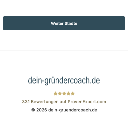
Weiter Städte
331
Bewertungen auf ProvenExpert.com
© 2026 dein-gruendercoach.de
Wistor GmbH