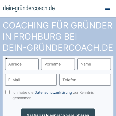
Hau
COACHING FÜR GRÜNDER
IN FROHBURG BEI
DEIN-GRÜNDERCOACH.DE
Ich habe die
Datenschutzerklärung
zur Kenntnis
genommen.
Gratis Erstgespräch vereinbaren