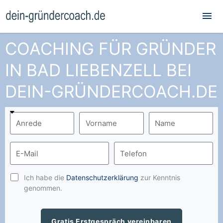
Hau
COACHING FÜR GRÜNDER
IN BAD LIEBENZELL BEI
DEIN-GRÜNDERCOACH.DE
Ich habe die
Datenschutzerklärung
zur Kenntnis
genommen.
Gratis Erstgespräch vereinbaren