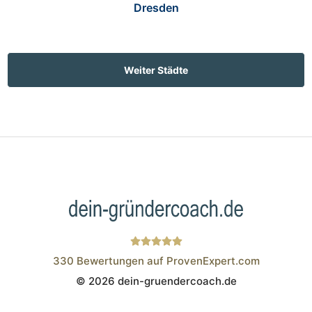
Dresden
Weiter Städte
330
Bewertungen auf ProvenExpert.com
© 2026 dein-gruendercoach.de
Wistor GmbH