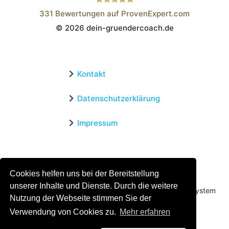
331
Bewertungen auf ProvenExpert.com
© 2026 dein-gruendercoach.de
Wistor GmbH
Kontakt
Datenschutzerklärung
Impressum
Zertifizierter Bildungsträger
Cookies helfen uns bei der Bereitstellung
Profitieren sie jetzt von unserer über 15 jährigen
unserer Inhalte und Dienste. Durch die weitere
Praxiserfahrung und unserem erfolgreichen Coachingsystem
Nutzung der Webseite stimmen Sie der
Verwendung von Cookies zu.
Mehr erfahren