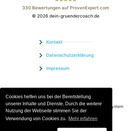
330
Bewertungen auf ProvenExpert.com
© 2026 dein-gruendercoach.de
Wistor GmbH
Kontakt
Datenschutzerklärung
Impressum
Zertifizierter Bildungsträger
Cookies helfen uns bei der Bereitstellung
Profitieren sie jetzt von unserer über 15 jährigen
unserer Inhalte und Dienste. Durch die weitere
Praxiserfahrung und unserem erfolgreichen Coachingsystem
Nutzung der Webseite stimmen Sie der
Verwendung von Cookies zu.
Mehr erfahren